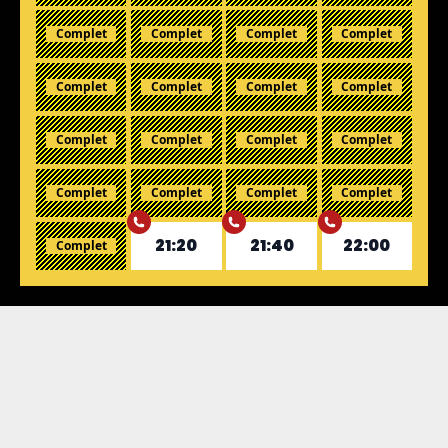
Complet
Complet
Complet
Complet
Complet
Complet
Complet
Complet
Complet
Complet
Complet
Complet
Complet
Complet
Complet
Complet
21:20
21:40
22:00
Complet